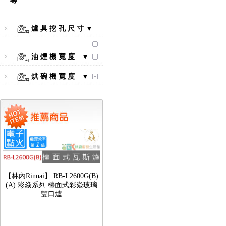
尋
【林內Rinnai】 RB-L2600S(A)
彩焱系列 檯面式彩焱不銹鋼雙
口爐
爐 具 挖 孔 尺 寸 ▼
油 煙 機 寬 度 ▼
烘 碗 機 寬 度 ▼
【林內Rinnai】 RB-L2600G(B)
(A) 彩焱系列 檯面式彩焱玻璃
雙口爐