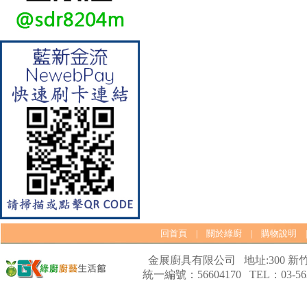
【林內Rinnai】 RB-L2600S(A)
彩焱系列 檯面式彩焱不銹鋼雙
口爐
回首頁
關於綠廚
購物說明
|
|
【林內Rinnai】 RB-L2600G(B)
金展廚具有限公司 地址:300 新竹
(A) 彩焱系列 檯面式彩焱玻璃
統一編號：56604170 TEL：03-562
雙口爐