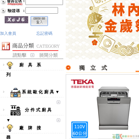
加入會員
忘記密碼
廚 具 系
獨 立 式
列
系 統 歐 化 廚 具 ▼
分 件 式 廚 具
▼
廠 牌 搜
尋