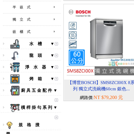
半 嵌 式
獨 立 式
嵌 櫃 式
水 槽 ▼
龍 頭 ▼
淨 水 器 ▼
烤 箱 ▼
【博世BOSCH】SMS8ZCI00X 8
列 獨立式洗碗機60cm 銀色...
廚 具 五 金 配 件 ▼
NT $79,200 元
網路價:
橫 桿 掛 勾 系 列 ▼
規 格 搜