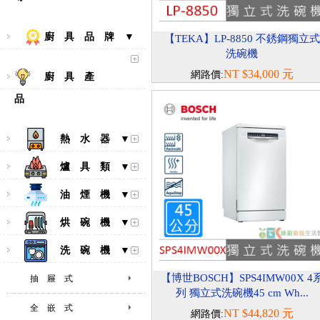
廚 具 品 牌 ▼
【TEKA】LP-8850 不銹鋼獨立式
洗碗機
NT $34,000 元
網路價:
廚 具 產
品
熱 水 器 ▼
爐 具 類 ▼
油 煙 機 ▼
烘 碗 機 ▼
洗 碗 機 ▼
【博世BOSCH】SPS4IMW00X 4
抽 屜 式
列 獨立式洗碗機45 cm Wh...
全 嵌 式
NT $44,820 元
網路價: