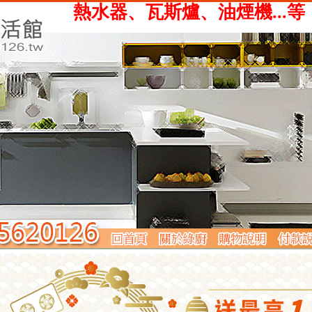
、瓦斯爐、油煙機...等，提