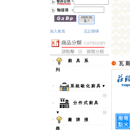
加入會員
忘記密碼
廚 具 系
瓦 斯
列
系 統 歐 化 廚 具 ▼
分 件 式 廚 具
▼
廠 牌 搜
尋