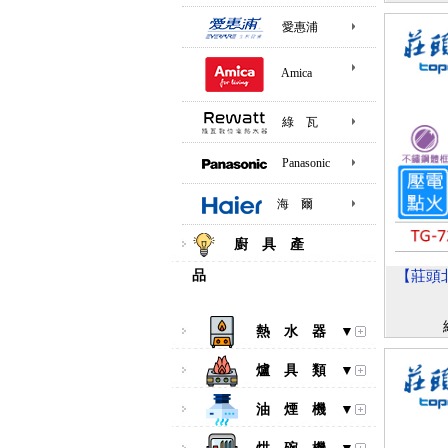
愛惠浦
Amica
綠 瓦
Panasonic
海 爾
廚 具 產
品
【莊頭北
熱 水 器 ▼
爐 具 類 ▼
油 煙 機 ▼