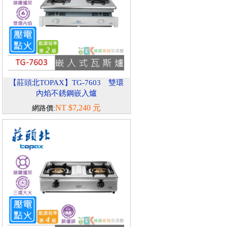
【莊頭北TOPAX】TG-7603 雙環
內焰不銹鋼嵌入爐
NT $7,240 元
網路價: