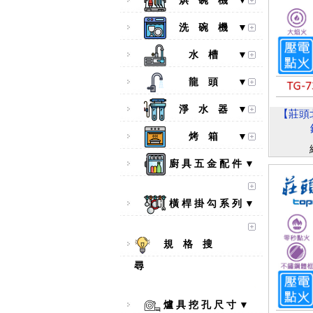
烘 碗 機 ▼
洗 碗 機 ▼
水 槽 ▼
龍 頭 ▼
淨 水 器 ▼
【莊頭北
烤 箱 ▼
廚 具 五 金 配 件 ▼
橫 桿 掛 勾 系 列 ▼
規 格 搜
尋
爐 具 挖 孔 尺 寸 ▼