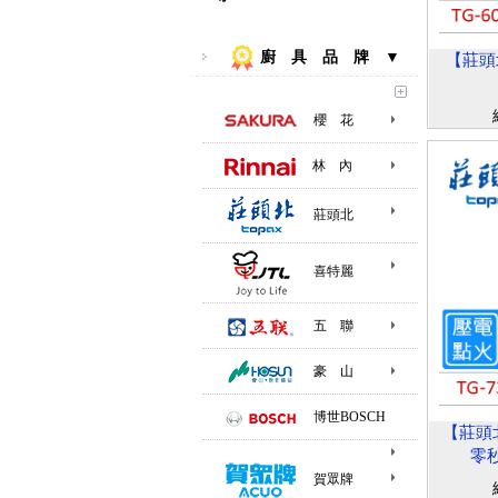
廚 具 品 牌 ▼
【莊頭北
櫻 花
林 內
莊頭北
喜特麗
五 聯
豪 山
博世BOSCH
【莊頭北
零秒
賀眾牌