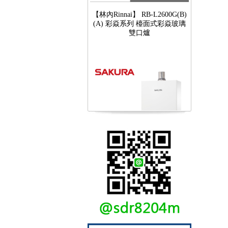
(A) 彩焱系列 檯面式彩焱玻璃
雙口爐
【櫻花SAKURA】 DH-1605A
16公升/分 數位恆溫 LCD溫度設
定 分段火排