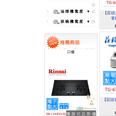
油 煙 機 寬 度 ▼
【莊頭北
零
烘 碗 機 寬 度 ▼
【林內Rinnai】 RB-L2600S(A)
彩焱系列 檯面式彩焱不銹鋼雙
口爐
【莊頭北
【林內Rinnai】 RB-L2600G(B)