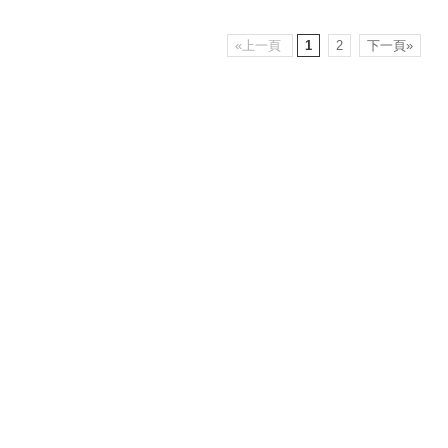
«上一頁
1
2
下一頁»