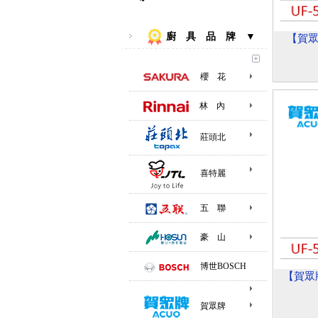
廚 具 品 牌 ▼
【賀眾牌
櫻 花
林 內
莊頭北
喜特麗
五 聯
豪 山
博世BOSCH
【賀眾牌
賀眾牌