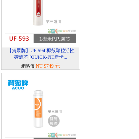
【賀眾牌】UF-594 椰殼顆粒活性
碳濾芯 [QUICK-FIT新卡...
NT $749 元
網路價: