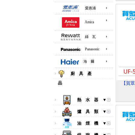
愛惠浦
Amica
綠 瓦
Panasonic
海 爾
廚 具 產
品
【賀眾
熱 水 器 ▼
爐 具 類 ▼
油 煙 機 ▼