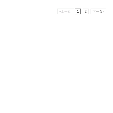
«上一頁
1
2
下一頁»