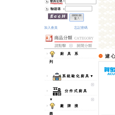
加入會員
忘記密碼
廚 具 系
濾 
列
系 統 歐 化 廚 具 ▼
分 件 式 廚 具
▼
廠 牌 搜
尋