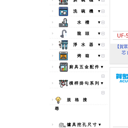
烘 碗 機 ▼
洗 碗 機 ▼
水 槽 ▼
龍 頭 ▼
淨 水 器 ▼
【賀眾
芯 
烤 箱 ▼
廚 具 五 金 配 件 ▼
橫 桿 掛 勾 系 列 ▼
規 格 搜
尋
爐 具 挖 孔 尺 寸 ▼