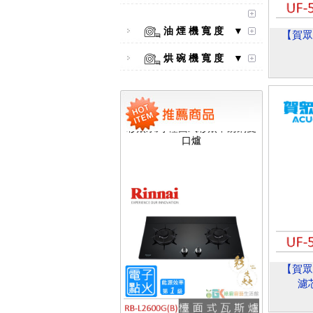
油 煙 機 寬 度 ▼
【賀眾
烘 碗 機 寬 度 ▼
【林內Rinnai】 RB-L2600S(A)
彩焱系列 檯面式彩焱不銹鋼雙
口爐
【賀眾
濾芯
【林內Rinnai】 RB-L2600G(B)