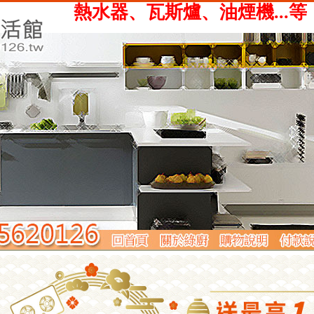
、瓦斯爐、油煙機...等，提