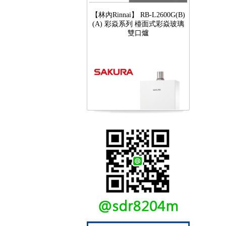
(A) 彩焱系列 檯面式彩焱玻璃
雙口爐
【櫻花SAKURA】 DH-1605A
16公升/分 數位恆溫 LCD溫度設
定 分段火排