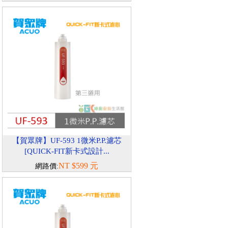
【賀眾牌】UF-593 1微米P.P.濾芯
[QUICK-FIT新卡式設計...
NT $599 元
網路價: