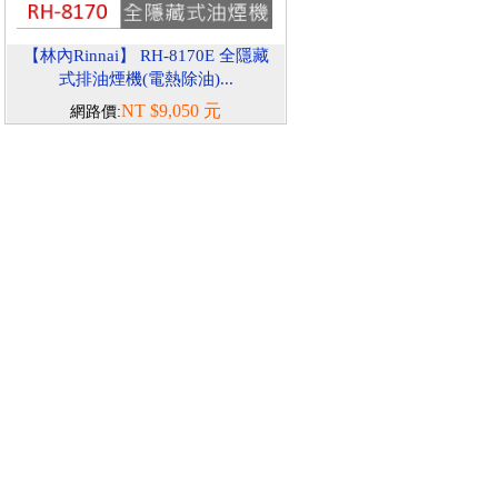
【林內Rinnai】 RH-8170E 全隱藏
式排油煙機(電熱除油)...
NT $9,050 元
網路價: