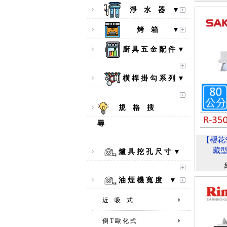
淨 水 器 ▼
烤 箱 ▼
廚 具 五 金 配 件 ▼
橫 桿 掛 勾 系 列 ▼
規 格 搜
尋
【櫻花S
藏型
爐 具 挖 孔 尺 寸 ▼
油 煙 機 寬 度 ▼
近 吸 式
倒 T 歐 化 式