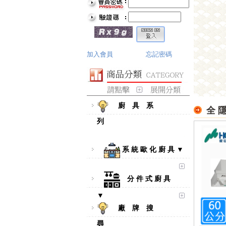
加入會員
忘記密碼
廚 具 系
全 隱
列
系 統 歐 化 廚 具 ▼
分 件 式 廚 具
▼
廠 牌 搜
尋