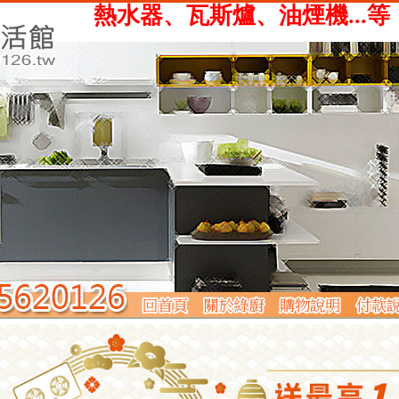
、瓦斯爐、油煙機...等，提