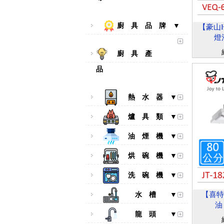
廚 具 品 牌 ▼
【豪山H
燈
廚 具 產
品
熱 水 器 ▼
爐 具 類 ▼
油 煙 機 ▼
烘 碗 機 ▼
洗 碗 機 ▼
【喜特麗
水 槽 ▼
油
龍 頭 ▼