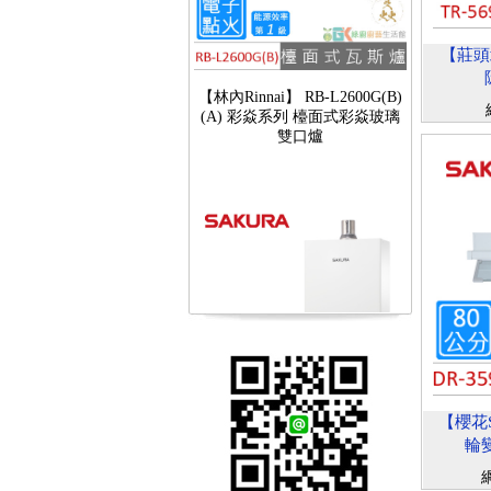
【莊頭北
【林內Rinnai】 RB-L2600G(B)
(A) 彩焱系列 檯面式彩焱玻璃
雙口爐
【櫻花SAKURA】 DH-1605A
【櫻花S
16公升/分 數位恆溫 LCD溫度設
輪變
定 分段火排