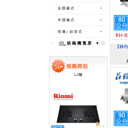
全 隱 藏 式
半 隱 藏 式
單 層／ 斜 背 式
烘 碗 機 寬 度 ▼
【林內
【林內Rinnai】 RB-L2600S(A)
彩焱系列 檯面式彩焱不銹鋼雙
口爐