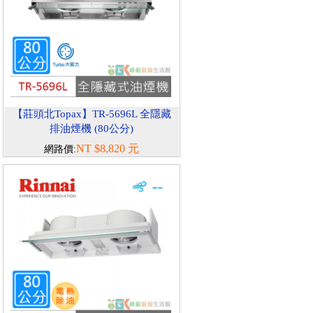
【莊頭北Topax】TR-5696L 全隱藏
排油煙機 (80公分)
NT $8,820 元
網路價: