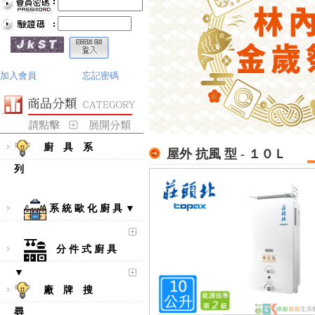
加入會員
忘記密碼
廚 具 系
屋外 抗風 型 - １０Ｌ
列
系 統 歐 化 廚 具 ▼
分 件 式 廚 具
▼
廠 牌 搜
尋