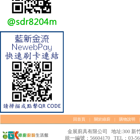
【林內Rinnai】 RB-L2600S(A)
彩焱系列 檯面式彩焱不銹鋼雙
口爐
回首頁
關於綠廚
購物說明
|
|
【林內Rinnai】 RB-L2600G(B)
金展廚具有限公司 地址:300 新竹
(A) 彩焱系列 檯面式彩焱玻璃
統一編號：56604170 TEL：03-562