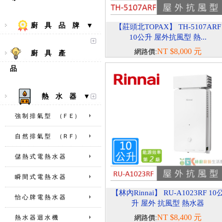
廚 具 品 牌 ▼
【莊頭北TOPAX】 TH-5107ARF
10公升 屋外抗風型 熱...
NT $8,000 元
網路價:
廚 具 產
品
熱 水 器 ▼
強 制 排 氣 型 （ＦＥ）
自 然 排 氣 型 （ＲＦ）
儲 熱 式 電 熱 水 器
瞬 間 式 電 熱 水 器
【林內Rinnai】 RU-A1023RF 10
怡 心 牌 電 熱 水 器
升 屋外 抗風型 熱水器
NT $8,400 元
熱 水 器 迴 水 機
網路價: