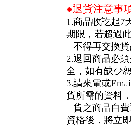
●退貨注意事
1.商品收訖起
【櫻花SAKURA】 DH-1605A
期限，若超過
16公升/分 數位恆溫 LCD溫度設
定 分段火排
不得再交換貨
2.退回商品必
全，如有缺少
3.請來電或Em
貨所需的資料
貨之商品自費
資格後，將立