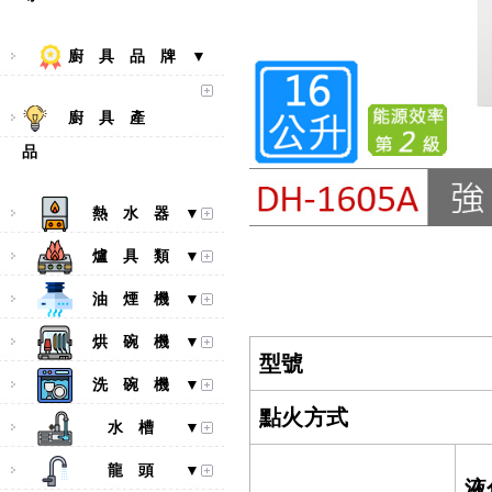
廚 具 品 牌 ▼
廚 具 產
品
熱 水 器 ▼
爐 具 類 ▼
油 煙 機 ▼
烘 碗 機 ▼
型號
洗 碗 機 ▼
點火方式
水 槽 ▼
龍 頭 ▼
液