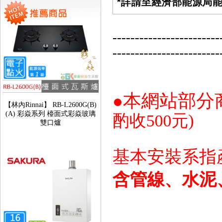
*詳請至經濟部能源局
------------------------
------------------------
【林內Rinnai】 RB-L2600G(B)
本網站部分
●
(A) 彩焱系列 檯面式彩焱玻璃
雙口爐
酌收500元)
基本安裝系指
含管線、水泥