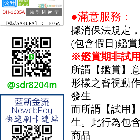
●滿意服務：
【櫻花SAKURA】 DH-1605A
16公升/分 數位恆溫 LCD溫度設
定 分段火排
據消保法規定
(包含假日)鑑
※鑑賞期非試用
所謂【鑑賞】
形樣之審視動
發生
而所謂【試用
【林內Rinnai】 RB-L2600S(A)
彩焱系列 檯面式彩焱不銹鋼雙
生。此行為包
口爐
商品