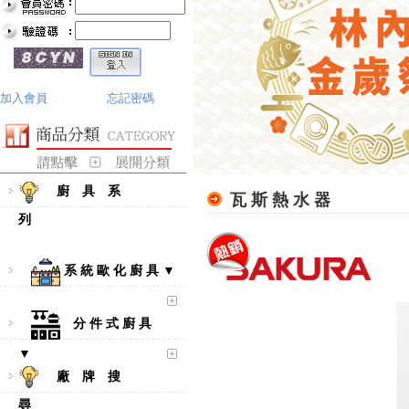
加入會員
忘記密碼
廚 具 系
瓦 斯 熱 水 器
列
系 統 歐 化 廚 具 ▼
分 件 式 廚 具
▼
廠 牌 搜
尋