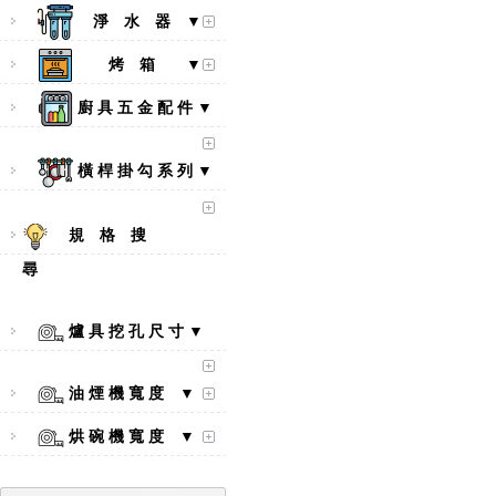
淨 水 器 ▼
烤 箱 ▼
廚 具 五 金 配 件 ▼
橫 桿 掛 勾 系 列 ▼
規 格 搜
尋
【林內Rinnai】 RB-L2600S(A)
彩焱系列 檯面式彩焱不銹鋼雙
口爐
爐 具 挖 孔 尺 寸 ▼
油 煙 機 寬 度 ▼
烘 碗 機 寬 度 ▼