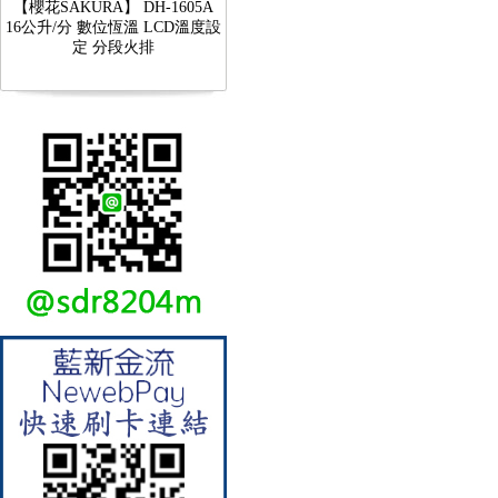
16公升/分 數位恆溫 LCD溫度設
定 分段火排
【林內Rinnai】 RB-L2600S(A)
彩焱系列 檯面式彩焱不銹鋼雙
口爐