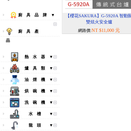
廚 具 品 牌 ▼
【櫻花SAKURA】G-5920A 智動
雙炫火安全爐
NT $11,000 元
網路價:
廚 具 產
品
熱 水 器 ▼
爐 具 類 ▼
油 煙 機 ▼
烘 碗 機 ▼
洗 碗 機 ▼
水 槽 ▼
龍 頭 ▼