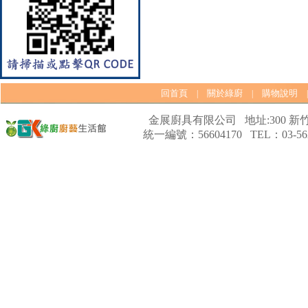
回首頁
關於綠廚
購物說明
|
|
【林內Rinnai】 RB-L2600G(B)
金展廚具有限公司 地址:300 新竹
(A) 彩焱系列 檯面式彩焱玻璃
統一編號：56604170 TEL：03-562
雙口爐