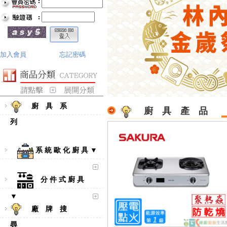
加入會員
忘記密碼
廚 具 系
廚 具 產
列
系 統 歐 化 廚 具 ▼
分 件 式 廚 具
▼
廠 牌 搜
尋