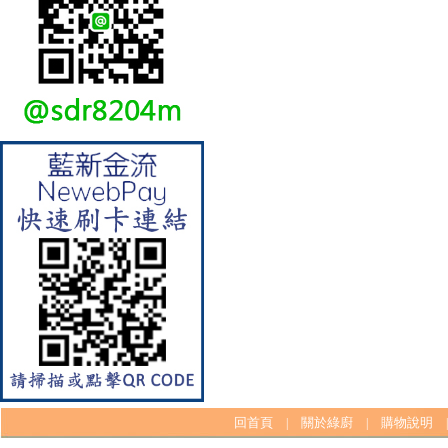
【櫻花SAKURA】 DH-1605A
16公升/分 數位恆溫 LCD溫度設
定 分段火排
【林內Rinnai】 RB-L2600S(A)
彩焱系列 檯面式彩焱不銹鋼雙
口爐
回首頁
關於綠廚
購物說明
|
|