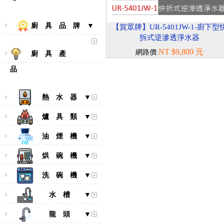
廚 具 品 牌 ▼
【賀眾牌】UR-5401JW-1-廚下型
拆式逆滲透淨水器
NT $9,800 元
網路價:
廚 具 產
品
熱 水 器 ▼
爐 具 類 ▼
油 煙 機 ▼
烘 碗 機 ▼
洗 碗 機 ▼
水 槽 ▼
龍 頭 ▼