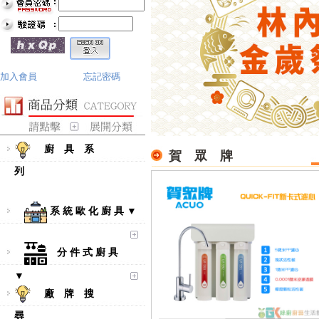
加入會員
忘記密碼
廚 具 系
賀 眾 牌
列
系 統 歐 化 廚 具 ▼
分 件 式 廚 具
▼
廠 牌 搜
尋