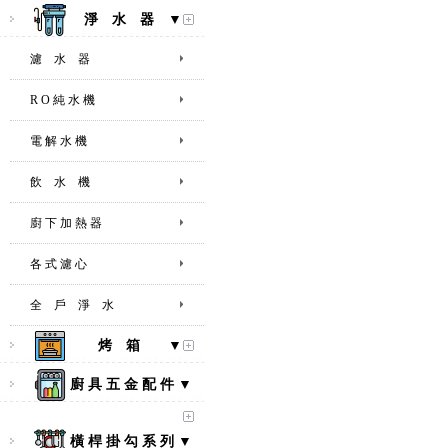
淨 水 器 ▼
濾 水 器
R O 純 水 機
電 解 水 機
飲 水 機
廚 下 加 熱 器
各 式 濾 心
全 戶 淨 水
烤 箱 ▼
廚 具 五 金 配 件 ▼
橫 桿 掛 勾 系 列 ▼