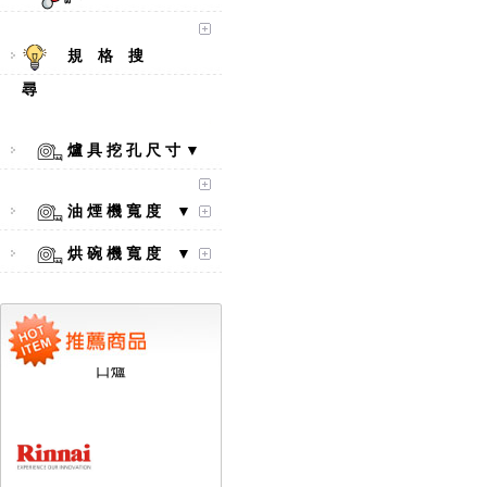
規 格 搜
尋
爐 具 挖 孔 尺 寸 ▼
油 煙 機 寬 度 ▼
烘 碗 機 寬 度 ▼
【林內Rinnai】 RB-L2600S(A)
彩焱系列 檯面式彩焱不銹鋼雙
口爐