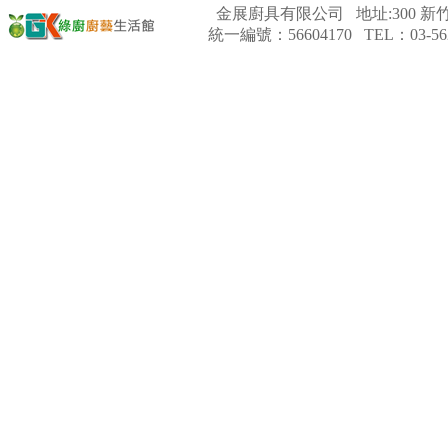
金展廚具有限公司 地址:300 新竹
統一編號：56604170 TEL：03-562
【林內Rinnai】 RB-L2600G(B)
(A) 彩焱系列 檯面式彩焱玻璃
雙口爐