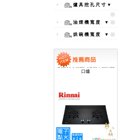
爐 具 挖 孔 尺 寸 ▼
油 煙 機 寬 度 ▼
烘 碗 機 寬 度 ▼
【林內Rinnai】 RB-L2600S(A)
彩焱系列 檯面式彩焱不銹鋼雙
口爐