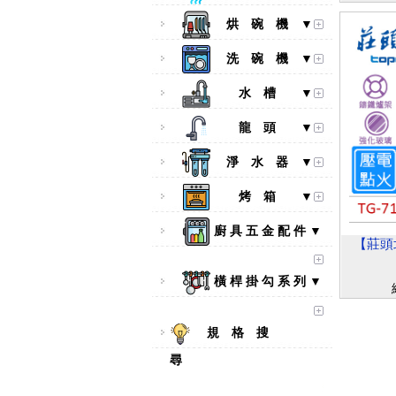
烘 碗 機 ▼
洗 碗 機 ▼
水 槽 ▼
龍 頭 ▼
淨 水 器 ▼
烤 箱 ▼
廚 具 五 金 配 件 ▼
【莊頭北
橫 桿 掛 勾 系 列 ▼
規 格 搜
尋