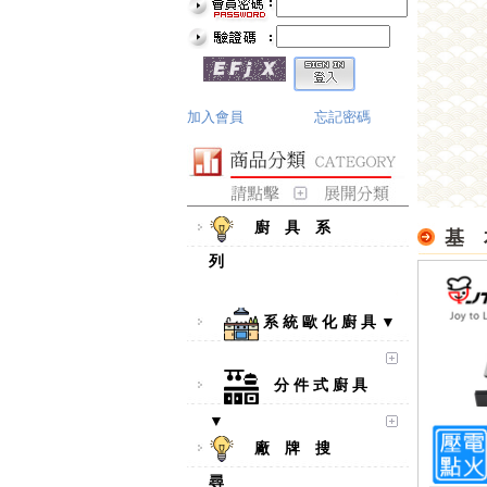
加入會員
忘記密碼
廚 具 系
基 
列
系 統 歐 化 廚 具 ▼
分 件 式 廚 具
▼
廠 牌 搜
尋