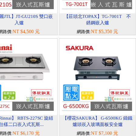
JTL】JT-GU210S 雙口嵌
【莊頭北TOPAX】TG-7001T 不
入爐
銹鋼嵌入爐
NT $4,500 元
NT $5,350 元
網路價:
網路價:
nnai】 RBTS-227SC 旋紐
【櫻花SAKURA】 G-6500KG 鑄鐵
仕樣二口崁入式瓦斯...
爐頭崁入玻璃面板安全爐
NT $6,170 元
NT $7,100 元
網路價:
網路價: