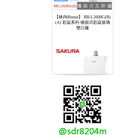
【林內Rinnai】 RB-L2600G(B)
(A) 彩焱系列 檯面式彩焱玻璃
雙口爐
【櫻花SAKURA】 DH-1605A
16公升/分 數位恆溫 LCD溫度設
定 分段火排