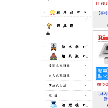
廚 具 品 牌 ▼
【喜特麗
廚 具 產
品
熱 水 器 ▼
爐 具 類 ▼
檯 面 式 瓦 斯 爐
崁 入 式 瓦 斯 爐
傳 統 式 台 爐
【林內Ri
電 爐
新
油 煙 機 ▼