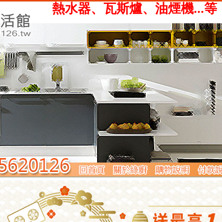
、瓦斯爐、油煙機...等，提