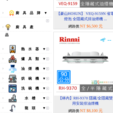
廚 具 品 牌 ▼
【豪山HOSUN】 VEQ-9159N 省
燈泡 全隱藏式排油煙機 ...
NT $6,500 元
網路價:
廚 具 產
品
熱 水 器 ▼
爐 具 類 ▼
油 煙 機 ▼
烘 碗 機 ▼
洗 碗 機 ▼
【林內】RH-9370 隱藏/全隱藏雙
水 槽 ▼
用安裝排油煙機
龍 頭 ▼
NT $8,100 元
網路價: