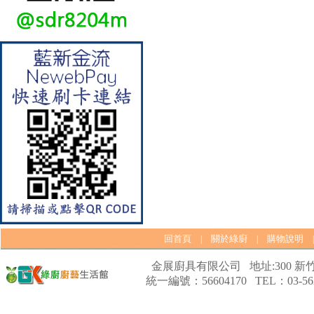
【林內Rinnai】 RB-L2600S(A)
彩焱系列 檯面式彩焱不銹鋼雙
口爐
回首頁
關於綠廚
購物說明
|
|
【林內Rinnai】 RB-L2600G(B)
金展廚具有限公司 地址:300 新竹
(A) 彩焱系列 檯面式彩焱玻璃
雙口爐
統一編號：56604170 TEL：03-562