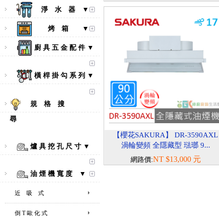
淨 水 器 ▼
烤 箱 ▼
廚 具 五 金 配 件 ▼
橫 桿 掛 勾 系 列 ▼
規 格 搜
尋
【櫻花SAKURA】 DR-3590AXL
渦輪變頻 全隱藏型 琺瑯 9...
爐 具 挖 孔 尺 寸 ▼
NT $13,000 元
網路價:
油 煙 機 寬 度 ▼
近 吸 式
倒 T 歐 化 式