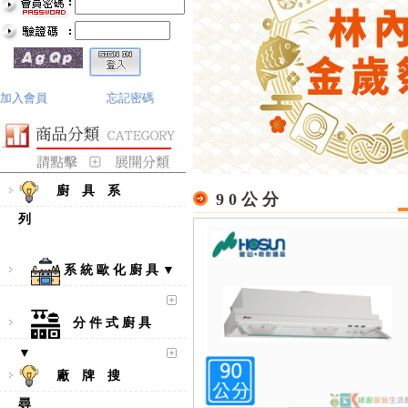
加入會員
忘記密碼
廚 具 系
9 0 公 分
列
系 統 歐 化 廚 具 ▼
分 件 式 廚 具
▼
廠 牌 搜
尋