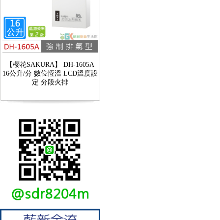
【櫻花SAKURA】 DH-1605A
16公升/分 數位恆溫 LCD溫度設
定 分段火排
【林內Rinnai】 RB-L2600S(A)
彩焱系列 檯面式彩焱不銹鋼雙