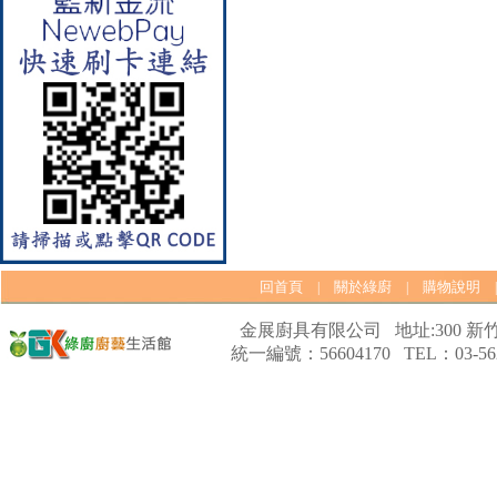
口爐
回首頁
關於綠廚
購物說明
|
|
【林內Rinnai】 RB-L2600G(B)
金展廚具有限公司 地址:300 新竹
(A) 彩焱系列 檯面式彩焱玻璃
統一編號：56604170 TEL：03-562
雙口爐