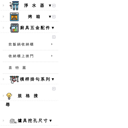
淨 水 器 ▼
烤 箱 ▼
廚 具 五 金 配 件 ▼
炊 飯 鍋 收 納 櫃
收 納 櫃 上 掀 門
喜 特 麗
橫 桿 掛 勾 系 列 ▼
規 格 搜
尋
【林內Rinnai】 RB-L2600S(A)
彩焱系列 檯面式彩焱不銹鋼雙
口爐
爐 具 挖 孔 尺 寸 ▼