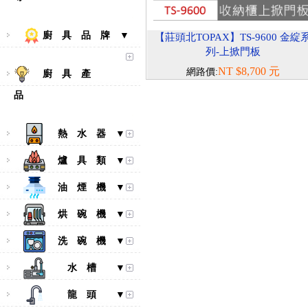
廚 具 品 牌 ▼
【莊頭北TOPAX】TS-9600 金綻
列-上掀門板
NT $8,700 元
網路價:
廚 具 產
品
熱 水 器 ▼
爐 具 類 ▼
油 煙 機 ▼
烘 碗 機 ▼
洗 碗 機 ▼
水 槽 ▼
龍 頭 ▼