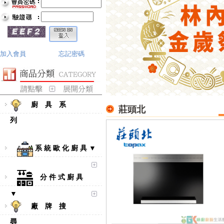
加入會員
忘記密碼
廚 具 系
莊頭北
列
系 統 歐 化 廚 具 ▼
分 件 式 廚 具
▼
廠 牌 搜
尋