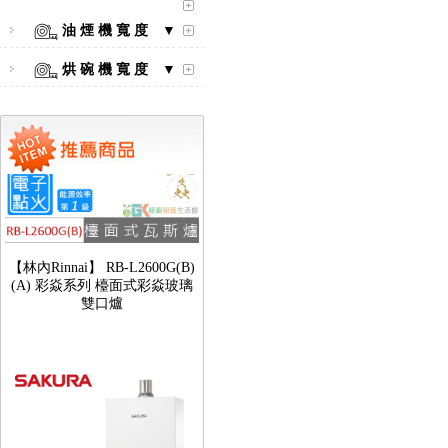
油 煙 機 寬 度 ▼
烘 碗 機 寬 度 ▼
【林內Rinnai】 RB-L2600G(B)
(A) 彩焱系列 檯面式彩焱玻璃
雙口爐