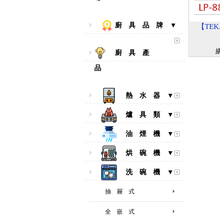
廚 具 品 牌 ▼
【TEK
廚 具 產
品
熱 水 器 ▼
爐 具 類 ▼
油 煙 機 ▼
烘 碗 機 ▼
洗 碗 機 ▼
抽 屜 式
全 嵌 式