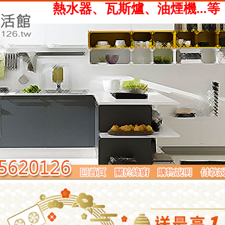
、瓦斯爐、油煙機...等，提