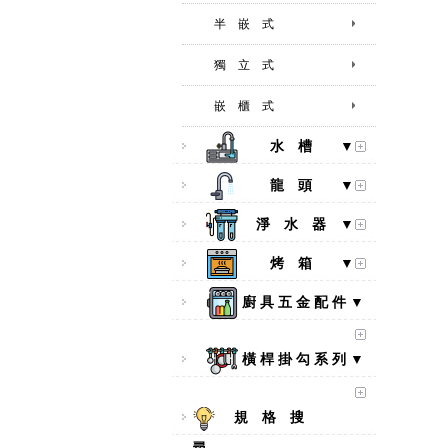
半 嵌 式
獨 立 式
嵌 櫃 式
水 槽 ▼
龍 頭 ▼
淨 水 器 ▼
烤 箱 ▼
廚 具 五 金 配 件 ▼
橫 桿 掛 勾 系 列 ▼
規 格 搜