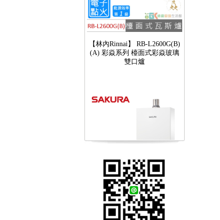
【林內Rinnai】 RB-L2600G(B)
(A) 彩焱系列 檯面式彩焱玻璃
雙口爐
【櫻花SAKURA】 DH-1605A
16公升/分 數位恆溫 LCD溫度設
定 分段火排