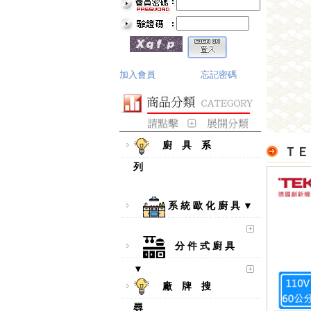
加入會員
忘記密碼
廚 具 系
ＴＥ
列
系 統 歐 化 廚 具 ▼
分 件 式 廚 具
▼
廠 牌 搜
尋