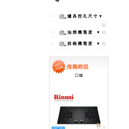
尋
爐 具 挖 孔 尺 寸 ▼
油 煙 機 寬 度 ▼
烘 碗 機 寬 度 ▼
【林內Rinnai】 RB-L2600S(A)
彩焱系列 檯面式彩焱不銹鋼雙
口爐