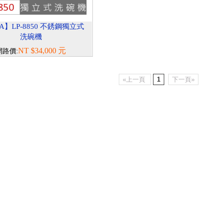
A】LP-8850 不銹鋼獨立式
洗碗機
NT $34,000 元
網路價:
«上一頁
1
下一頁»