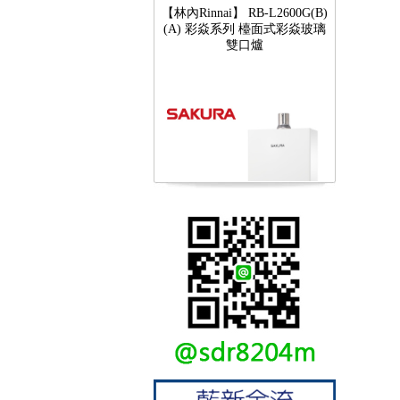
(A) 彩焱系列 檯面式彩焱玻璃
雙口爐
【櫻花SAKURA】 DH-1605A
16公升/分 數位恆溫 LCD溫度設
定 分段火排