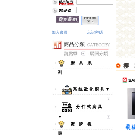
加入會員
忘記密碼
廚 具 系
櫻 
列
系 統 歐 化 廚 具 ▼
分 件 式 廚 具
▼
廠 牌 搜
尋