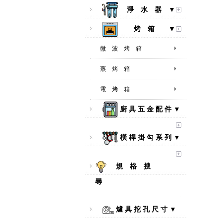
淨 水 器 ▼
烤 箱 ▼
微 波 烤 箱
蒸 烤 箱
電 烤 箱
廚 具 五 金 配 件 ▼
橫 桿 掛 勾 系 列 ▼
規 格 搜
尋
爐 具 挖 孔 尺 寸 ▼