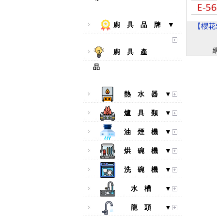
廚 具 品 牌 ▼
【櫻花S
廚 具 產
品
熱 水 器 ▼
爐 具 類 ▼
油 煙 機 ▼
烘 碗 機 ▼
洗 碗 機 ▼
水 槽 ▼
龍 頭 ▼