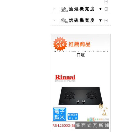
油 煙 機 寬 度 ▼
烘 碗 機 寬 度 ▼
【林內Rinnai】 RB-L2600S(A)
彩焱系列 檯面式彩焱不銹鋼雙
口爐
【林內Rinnai】 RB-L2600G(B)