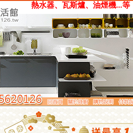
、瓦斯爐、油煙機...等，提