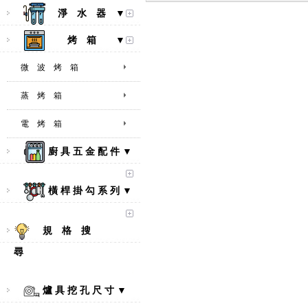
淨 水 器 ▼
烤 箱 ▼
微 波 烤 箱
蒸 烤 箱
電 烤 箱
廚 具 五 金 配 件 ▼
【林內Rinnai】 RB-L2600S(A)
彩焱系列 檯面式彩焱不銹鋼雙
口爐
橫 桿 掛 勾 系 列 ▼
規 格 搜
尋
爐 具 挖 孔 尺 寸 ▼