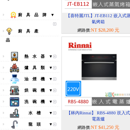
廚 具 品 牌 ▼
【喜特麗JTL】JT-EB112 嵌入式
氣烤箱
NT $28,200 元
網路價:
廚 具 產
品
熱 水 器 ▼
爐 具 類 ▼
油 煙 機 ▼
烘 碗 機 ▼
洗 碗 機 ▼
【林內Rinnai】 RBS-4880 崁入
水 槽 ▼
電蒸爐
龍 頭 ▼
NT $41,250 元
網路價: