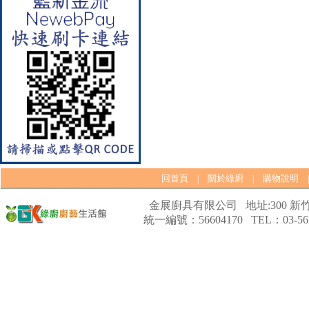
【林內Rinnai】 RB-L2600G(B)
(A) 彩焱系列 檯面式彩焱玻璃
雙口爐
回首頁
關於綠廚
購物說明
|
|
金展廚具有限公司 地址:300 新竹
統一編號：56604170 TEL：03-562