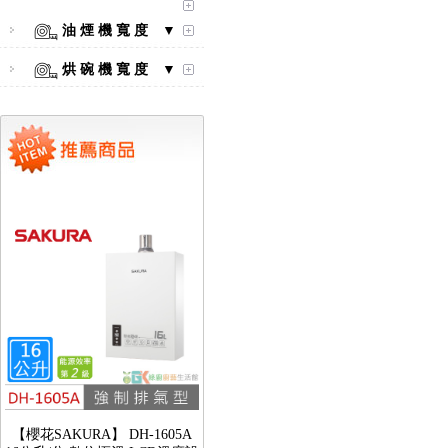
油 煙 機 寬 度 ▼
烘 碗 機 寬 度 ▼
【林內Rinnai】 RB-L2600G(B)
(A) 彩焱系列 檯面式彩焱玻璃
雙口爐
【櫻花SAKURA】 DH-1605A
16公升/分 數位恆溫 LCD溫度設