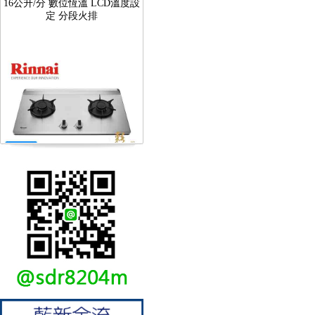
定 分段火排
【林內Rinnai】 RB-L2600S(A)
彩焱系列 檯面式彩焱不銹鋼雙
口爐