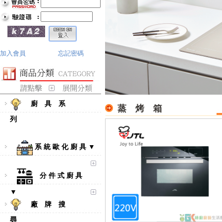
加入會員
忘記密碼
廚 具 系
蒸 烤 箱
列
系 統 歐 化 廚 具 ▼
分 件 式 廚 具
▼
廠 牌 搜
尋