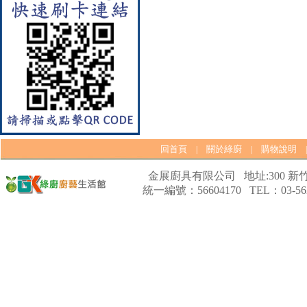
回首頁
關於綠廚
購物說明
|
|
【林內Rinnai】 RB-L2600G(B)
金展廚具有限公司 地址:300 新竹
(A) 彩焱系列 檯面式彩焱玻璃
統一編號：56604170 TEL：03-562
雙口爐