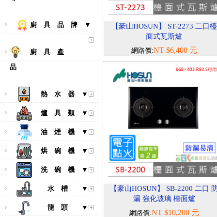
廚 具 品 牌 ▼
【豪山HOSUN】 ST-2273 二口檯
面式瓦斯爐
NT $6,400 元
網路價:
廚 具 產
品
熱 水 器 ▼
爐 具 類 ▼
油 煙 機 ▼
烘 碗 機 ▼
洗 碗 機 ▼
【豪山HOSUN】 SB-2200 二口 
水 槽 ▼
漏 強化玻璃 檯面爐
龍 頭 ▼
NT $10,200 元
網路價: