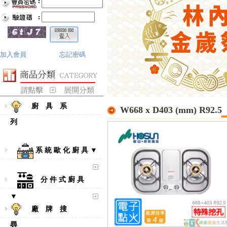
加入會員
忘記密碼
廚 具 系
W668 x D403 (mm) R92.5
列
系 統 歐 化 廚 具 ▼
分 件 式 廚 具
▼
廠 牌 搜
尋