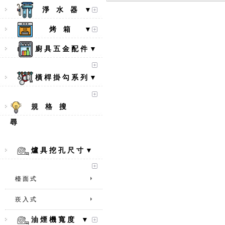
淨 水 器 ▼
烤 箱 ▼
廚 具 五 金 配 件 ▼
橫 桿 掛 勾 系 列 ▼
規 格 搜
尋
爐 具 挖 孔 尺 寸 ▼
【林內Rinnai】 RB-L2600S(A)
檯 面 式
彩焱系列 檯面式彩焱不銹鋼雙
口爐
崁 入 式
油 煙 機 寬 度 ▼