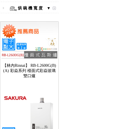
烘 碗 機 寬 度 ▼
【林內Rinnai】 RB-L2600G(B)
(A) 彩焱系列 檯面式彩焱玻璃
雙口爐