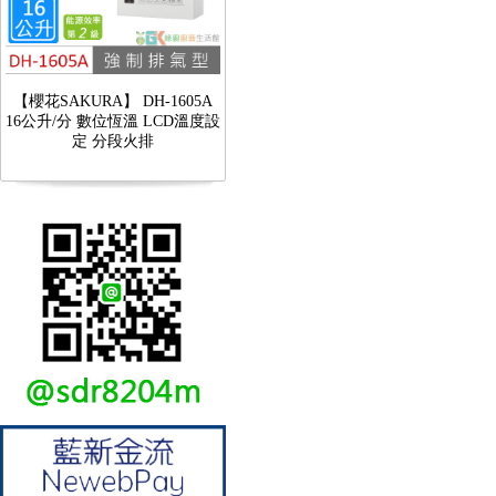
【櫻花SAKURA】 DH-1605A
16公升/分 數位恆溫 LCD溫度設
定 分段火排
【林內Rinnai】 RB-L2600S(A)
彩焱系列 檯面式彩焱不銹鋼雙
口爐