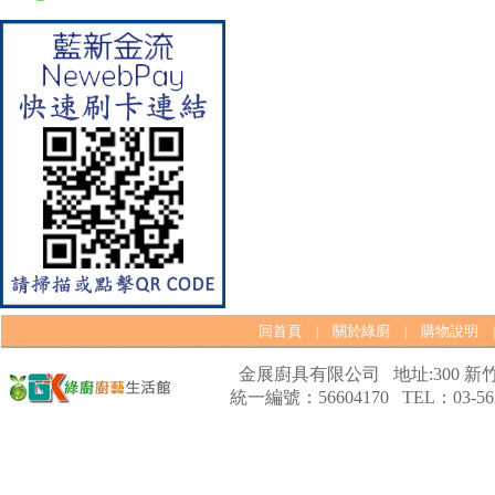
【林內Rinnai】 RB-L2600S(A)
彩焱系列 檯面式彩焱不銹鋼雙
口爐
回首頁
關於綠廚
購物說明
|
|
【林內Rinnai】 RB-L2600G(B)
金展廚具有限公司 地址:300 新竹
(A) 彩焱系列 檯面式彩焱玻璃
統一編號：56604170 TEL：03-562
雙口爐