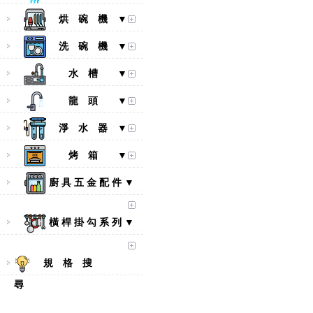
烘 碗 機 ▼
洗 碗 機 ▼
水 槽 ▼
龍 頭 ▼
淨 水 器 ▼
烤 箱 ▼
廚 具 五 金 配 件 ▼
橫 桿 掛 勾 系 列 ▼
規 格 搜
尋
【林內Rinnai】 RB-L2600S(A)
彩焱系列 檯面式彩焱不銹鋼雙