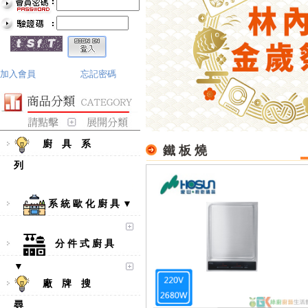
加入會員
忘記密碼
廚 具 系
鐵 板 燒
列
系 統 歐 化 廚 具 ▼
分 件 式 廚 具
▼
廠 牌 搜
尋