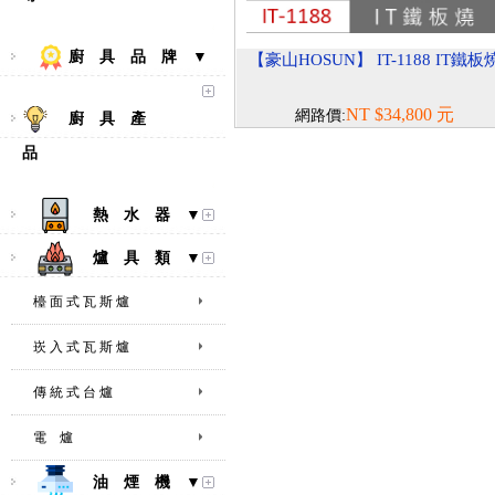
廚 具 品 牌 ▼
【豪山HOSUN】 IT-1188 IT鐵板
NT $34,800 元
網路價:
廚 具 產
品
熱 水 器 ▼
爐 具 類 ▼
檯 面 式 瓦 斯 爐
崁 入 式 瓦 斯 爐
傳 統 式 台 爐
電 爐
油 煙 機 ▼