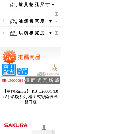
口爐
爐 具 挖 孔 尺 寸 ▼
油 煙 機 寬 度 ▼
烘 碗 機 寬 度 ▼
【林內Rinnai】 RB-L2600G(B)
(A) 彩焱系列 檯面式彩焱玻璃
雙口爐