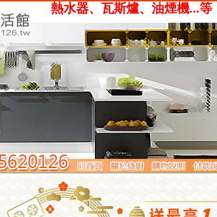
、瓦斯爐、油煙機...等，提