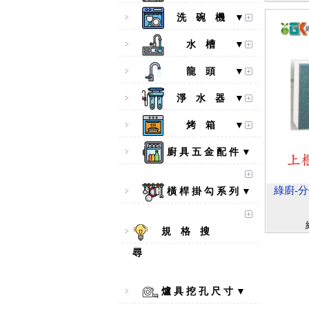
洗 碗 機 ▼
水 槽 ▼
龍 頭 ▼
淨 水 器 ▼
烤 箱 ▼
廚 具 五 金 配 件 ▼
綠廚-分
橫 桿 掛 勾 系 列 ▼
規 格 搜
尋
爐 具 挖 孔 尺 寸 ▼