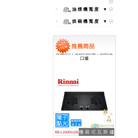
油 煙 機 寬 度 ▼
烘 碗 機 寬 度 ▼
【林內Rinnai】 RB-L2600S(A)
彩焱系列 檯面式彩焱不銹鋼雙
口爐
【林內Rinnai】 RB-L2600G(B)