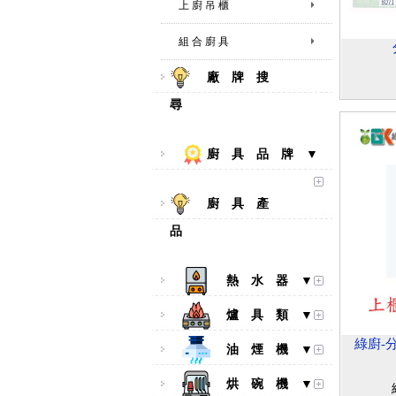
上 廚 吊 櫃
組 合 廚 具
廠 牌 搜
尋
廚 具 品 牌 ▼
廚 具 產
品
熱 水 器 ▼
爐 具 類 ▼
綠廚-
油 煙 機 ▼
烘 碗 機 ▼