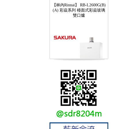
(A) 彩焱系列 檯面式彩焱玻璃
雙口爐
【櫻花SAKURA】 DH-1605A
16公升/分 數位恆溫 LCD溫度設
定 分段火排