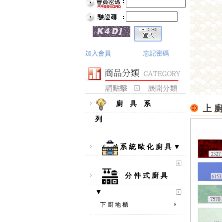
加入會員
忘記密碼
廚 具 系
上 廚
列
系 統 歐 化 廚 具 ▼
分 件 式 廚 具
▼
下 廚 地 櫃