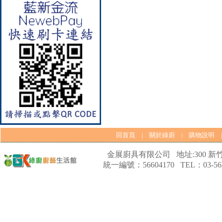
【林內Rinnai】 RB-L2600S(A)
彩焱系列 檯面式彩焱不銹鋼雙
口爐
回首頁
關於綠廚
購物說明
|
|
金展廚具有限公司 地址:300 新竹
統一編號：56604170 TEL：03-562