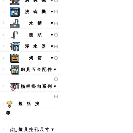
烘 碗 機 ▼
洗 碗 機 ▼
水 槽 ▼
龍 頭 ▼
淨 水 器 ▼
烤 箱 ▼
廚 具 五 金 配 件 ▼
橫 桿 掛 勾 系 列 ▼
規 格 搜
尋
爐 具 挖 孔 尺 寸 ▼