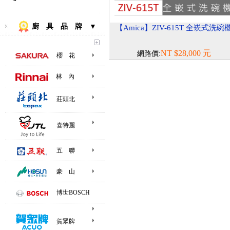
廚 具 品 牌 ▼
【Amica】ZIV-615T 全崁式洗碗
NT $28,000 元
網路價:
櫻 花
林 內
莊頭北
喜特麗
五 聯
豪 山
博世BOSCH
賀眾牌