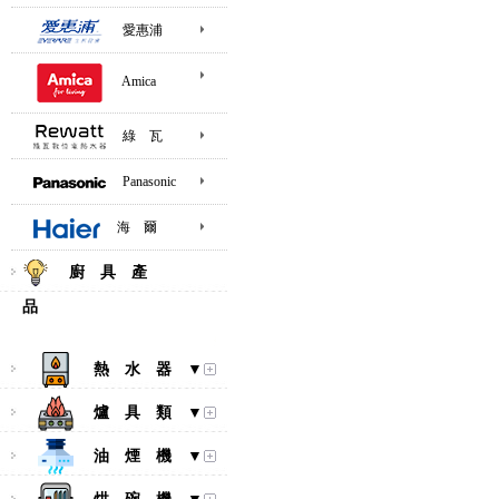
愛惠浦
Amica
綠 瓦
Panasonic
海 爾
廚 具 產
品
熱 水 器 ▼
爐 具 類 ▼
油 煙 機 ▼