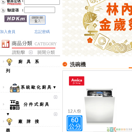
加入會員
忘記密碼
廚 具 系
洗碗機
列
系 統 歐 化 廚 具 ▼
分 件 式 廚 具
▼
廠 牌 搜
尋