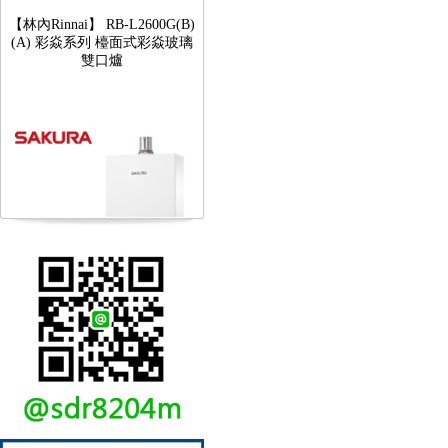
【林內Rinnai】 RB-L2600G(B)
(A) 彩焱系列 檯面式彩焱玻璃
雙口爐
【櫻花SAKURA】 DH-1605A
16公升/分 數位恆溫 LCD溫度設
定 分段火排