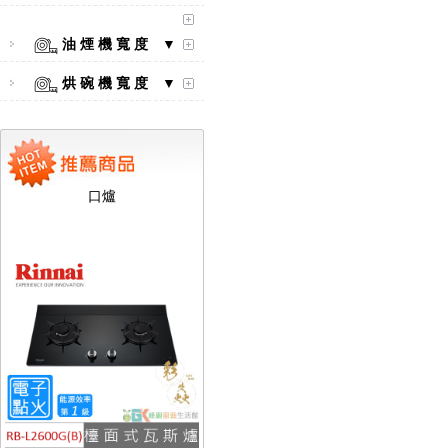
油 煙 機 寬 度 ▼
烘 碗 機 寬 度 ▼
【林內Rinnai】 RB-L2600S(A)
彩焱系列 檯面式彩焱不銹鋼雙
口爐