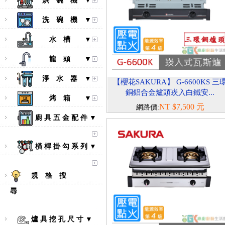
烘 碗 機 ▼
洗 碗 機 ▼
水 槽 ▼
龍 頭 ▼
淨 水 器 ▼
【櫻花SAKURA】 G-6600KS 三
銅鋁合金爐頭崁入白鐵安...
烤 箱 ▼
NT $7,500 元
網路價:
廚 具 五 金 配 件 ▼
橫 桿 掛 勾 系 列 ▼
規 格 搜
尋
爐 具 挖 孔 尺 寸 ▼