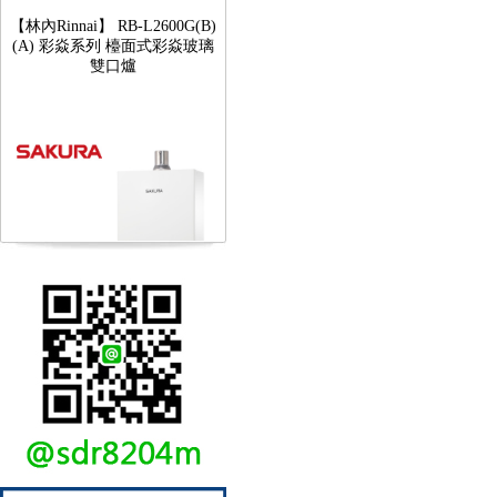
【林內Rinnai】 RB-L2600G(B)
(A) 彩焱系列 檯面式彩焱玻璃
雙口爐
【櫻花SAKURA】 DH-1605A
16公升/分 數位恆溫 LCD溫度設
定 分段火排