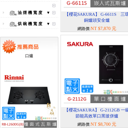
油 煙 機 寬 度 ▼
【櫻花SAKURA】 G-6611S 三
銅爐頭安全爐
烘 碗 機 寬 度 ▼
NT $7,870 元
網路價:
【林內Rinnai】 RB-L2600S(A)
彩焱系列 檯面式彩焱不銹鋼雙
口爐
【櫻花SAKURA】 G-2112GB 一
節能高效單口黑玻併爐
NT $8,700 元
網路價: