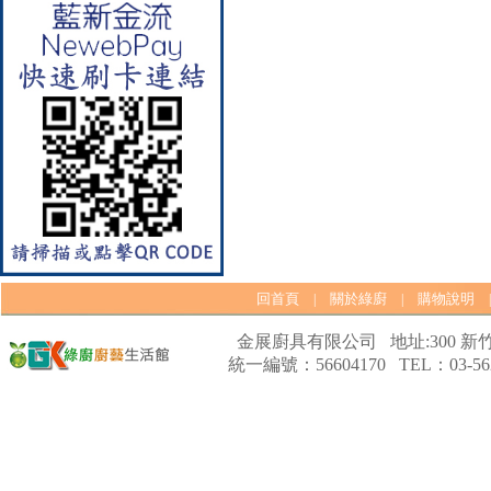
【林內Rinnai】 RB-L2600S(A)
彩焱系列 檯面式彩焱不銹鋼雙
口爐
回首頁
關於綠廚
購物說明
|
|
金展廚具有限公司 地址:300 新竹
統一編號：56604170 TEL：03-562