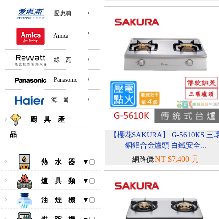
愛惠浦
Amica
綠 瓦
Panasonic
海 爾
廚 具 產
品
【櫻花SAKURA】 G-5610KS 三
銅鋁合金爐頭 白鐵安全...
NT $7,400 元
網路價:
熱 水 器 ▼
爐 具 類 ▼
油 煙 機 ▼