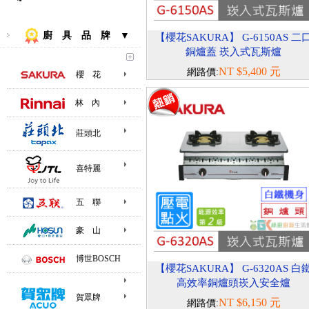
廚 具 品 牌 ▼
【櫻花SAKURA】 G-6150AS 二
銅爐蓋 崁入式瓦斯爐
NT $5,400 元
網路價:
櫻 花
林 內
莊頭北
喜特麗
五 聯
豪 山
博世BOSCH
【櫻花SAKURA】 G-6320AS 白
高效率銅爐頭崁入安全爐
賀眾牌
NT $6,150 元
網路價: