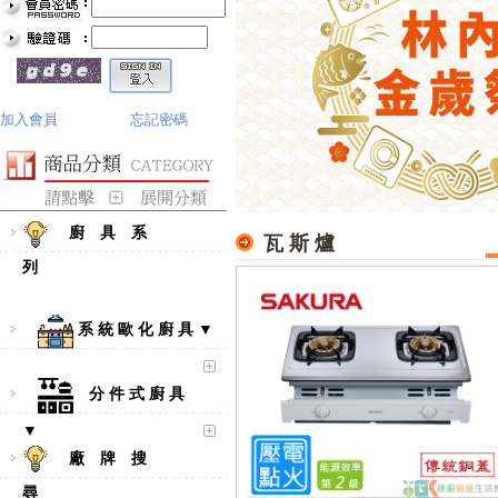
加入會員
忘記密碼
廚 具 系
瓦 斯 爐
列
系 統 歐 化 廚 具 ▼
分 件 式 廚 具
▼
廠 牌 搜
尋