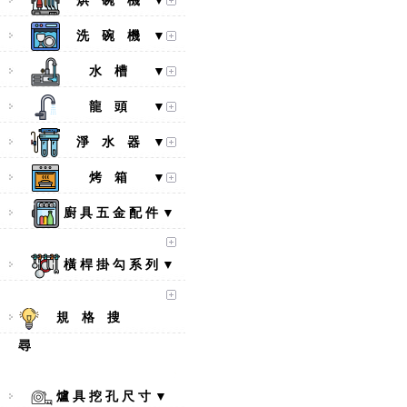
烘 碗 機 ▼
洗 碗 機 ▼
水 槽 ▼
龍 頭 ▼
淨 水 器 ▼
烤 箱 ▼
廚 具 五 金 配 件 ▼
橫 桿 掛 勾 系 列 ▼
規 格 搜
尋
【林內Rinnai】 RB-L2600S(A)
彩焱系列 檯面式彩焱不銹鋼雙
口爐
爐 具 挖 孔 尺 寸 ▼