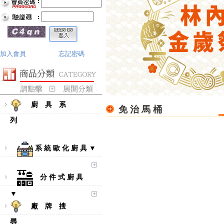
加入會員
忘記密碼
廚 具 系
免 治 馬 桶
列
系 統 歐 化 廚 具 ▼
分 件 式 廚 具
▼
廠 牌 搜
尋