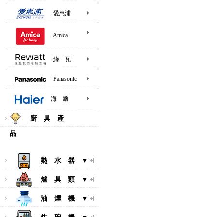
愛惠浦
Amica
綠 瓦
Panasonic
海 爾
廚 具 產
品
熱 水 器 ▼
爐 具 類 ▼
油 煙 機 ▼