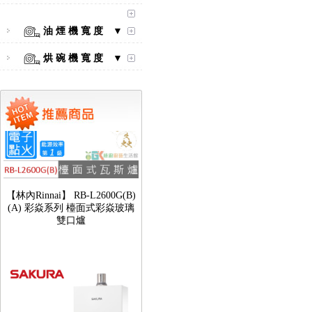
油 煙 機 寬 度 ▼
烘 碗 機 寬 度 ▼
【林內Rinnai】 RB-L2600G(B)
(A) 彩焱系列 檯面式彩焱玻璃
雙口爐