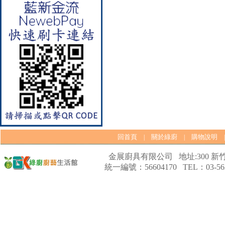
彩焱系列 檯面式彩焱不銹鋼雙
口爐
回首頁
關於綠廚
購物說明
|
|
【林內Rinnai】 RB-L2600G(B)
金展廚具有限公司 地址:300 新竹
(A) 彩焱系列 檯面式彩焱玻璃
統一編號：56604170 TEL：03-562
雙口爐