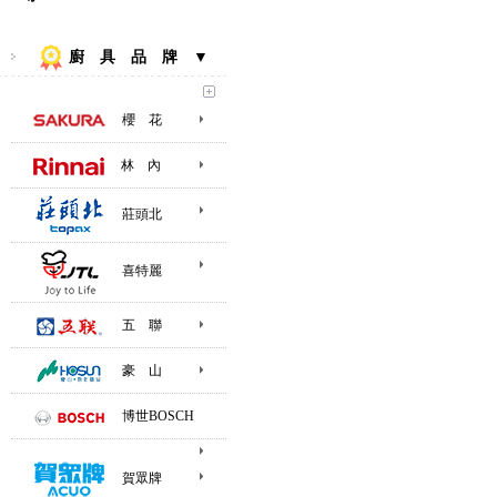
廚 具 品 牌 ▼
櫻 花
林 內
莊頭北
喜特麗
五 聯
豪 山
博世BOSCH
賀眾牌