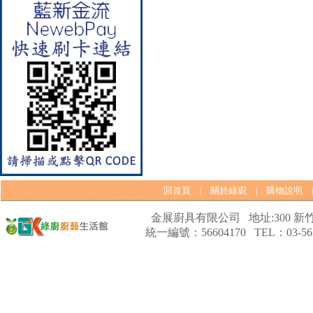
彩焱系列 檯面式彩焱不銹鋼雙
口爐
回首頁
關於綠廚
購物說明
|
|
【林內Rinnai】 RB-L2600G(B)
金展廚具有限公司 地址:300 新竹
(A) 彩焱系列 檯面式彩焱玻璃
雙口爐
統一編號：56604170 TEL：03-562