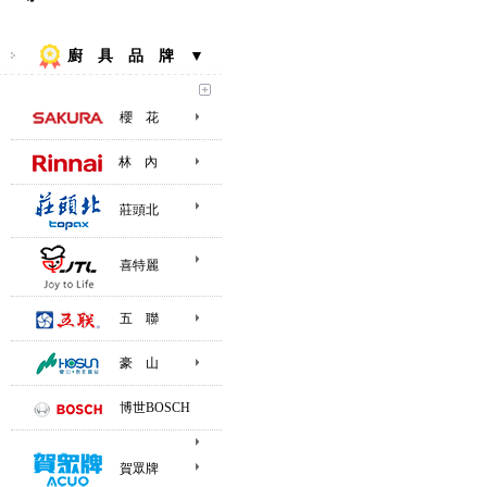
廚 具 品 牌 ▼
櫻 花
林 內
莊頭北
喜特麗
五 聯
豪 山
博世BOSCH
賀眾牌