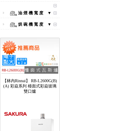
油 煙 機 寬 度 ▼
烘 碗 機 寬 度 ▼
【林內Rinnai】 RB-L2600G(B)
(A) 彩焱系列 檯面式彩焱玻璃
雙口爐