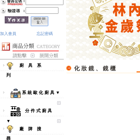
加入會員
忘記密碼
廚 具 系
化 妝 鏡 、 鏡 櫃
列
系 統 歐 化 廚 具 ▼
分 件 式 廚 具
▼
廠 牌 搜
尋