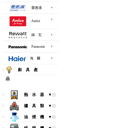
愛惠浦
Amica
綠 瓦
Panasonic
海 爾
廚 具 產
品
熱 水 器 ▼
爐 具 類 ▼
油 煙 機 ▼