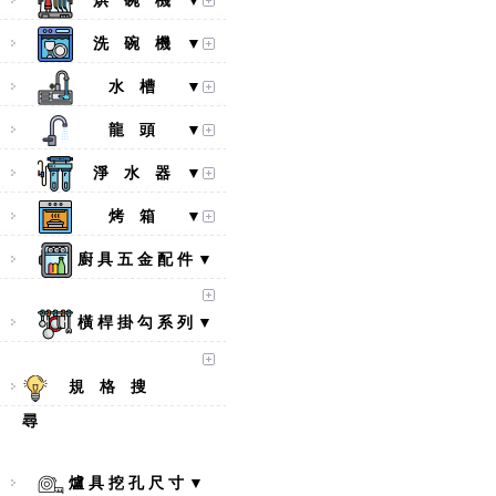
烘 碗 機 ▼
洗 碗 機 ▼
水 槽 ▼
龍 頭 ▼
淨 水 器 ▼
烤 箱 ▼
廚 具 五 金 配 件 ▼
橫 桿 掛 勾 系 列 ▼
規 格 搜
尋
【林內Rinnai】 RB-L2600S(A)
彩焱系列 檯面式彩焱不銹鋼雙
口爐
爐 具 挖 孔 尺 寸 ▼