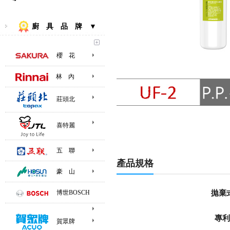
廚 具 品 牌 ▼
櫻 花
林 內
莊頭北
喜特麗
五 聯
產品規格
豪 山
拋棄
博世BOSCH
專利
賀眾牌