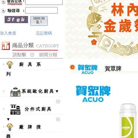
加入會員
忘記密碼
廚 具 系
賀眾牌
列
系 統 歐 化 廚 具 ▼
分 件 式 廚 具
▼
廠 牌 搜
尋