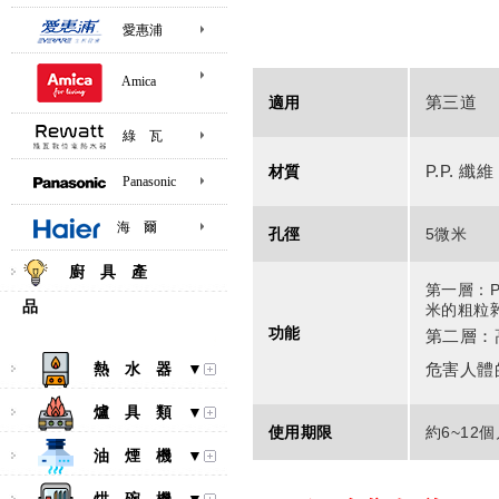
愛惠浦
Amica
第三道
適用
綠 瓦
P.P. 纖
材質
Panasonic
海 爾
孔徑
5微米
廚 具 產
第一層：P
品
米的粗粒
功能
第二層：
危害人體
熱 水 器 ▼
爐 具 類 ▼
使用期限
約6~12
油 煙 機 ▼