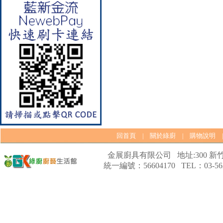
口爐
回首頁
關於綠廚
購物說明
|
|
【林內Rinnai】 RB-L2600G(B)
(A) 彩焱系列 檯面式彩焱玻璃
金展廚具有限公司 地址:300 新竹
雙口爐
統一編號：56604170 TEL：03-562