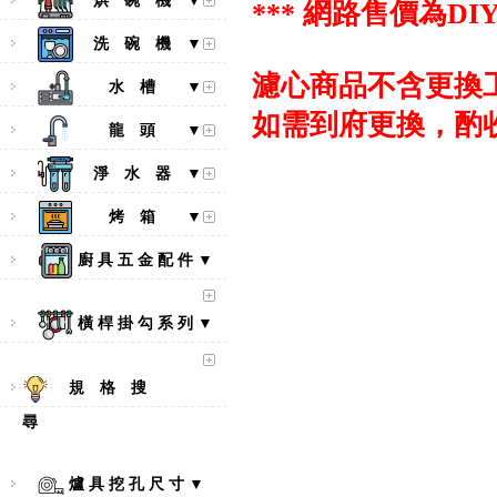
烘 碗 機 ▼
*** 網路售價為
DI
洗 碗 機 ▼
濾心商品不含更換
水 槽 ▼
如需到府更換，酌收
龍 頭 ▼
淨 水 器 ▼
烤 箱 ▼
廚 具 五 金 配 件 ▼
橫 桿 掛 勾 系 列 ▼
規 格 搜
【林內Rinnai】 RB-L2600S(A)
尋
彩焱系列 檯面式彩焱不銹鋼雙
口爐
爐 具 挖 孔 尺 寸 ▼