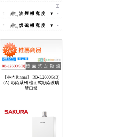
油 煙 機 寬 度 ▼
烘 碗 機 寬 度 ▼
【林內Rinnai】 RB-L2600G(B)
(A) 彩焱系列 檯面式彩焱玻璃
雙口爐