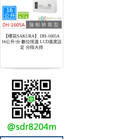
【櫻花SAKURA】 DH-1605A
16公升/分 數位恆溫 LCD溫度設
定 分段火排
【林內Rinnai】 RB-L2600S(A)
彩焱系列 檯面式彩焱不銹鋼雙